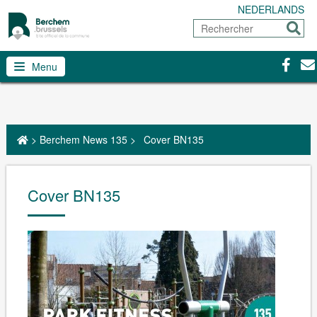
NEDERLANDS
Rechercher
Envoy
Facebo
Con
Menu
>
Berchem News 135
>
Cover BN135
Cover BN135