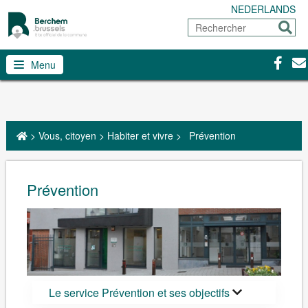
NEDERLANDS
Rechercher
Envoy
Facebo
Con
Menu
>
Vous, citoyen
>
Habiter et vivre
>
Prévention
Prévention
Le service Prévention et ses objectifs