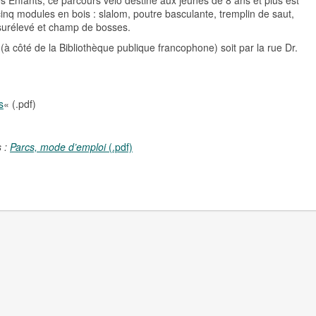
s Enfants, ce parcours vélo destiné aux jeunes de 8 ans et plus est
inq modules en bois : slalom, poutre basculante, tremplin de saut,
 surélevé et champ de bosses.
s (à côté de la Bibliothèque publique francophone) soit par la rue Dr.
s
« (.pdf)
 :
Parcs, mode d’emploi
(.pdf)