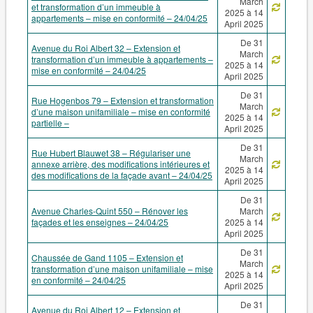
March
et transformation d’un immeuble à
2025 à 14
appartements – mise en conformité – 24/04/25
April 2025
De 31
Avenue du Roi Albert 32 – Extension et
March
transformation d’un immeuble à appartements –
2025 à 14
mise en conformité – 24/04/25
April 2025
De 31
Rue Hogenbos 79 – Extension et transformation
March
d’une maison unifamiliale – mise en conformité
2025 à 14
partielle –
April 2025
De 31
Rue Hubert Blauwet 38 – Régulariser une
March
annexe arrière, des modifications intérieures et
2025 à 14
des modifications de la façade avant – 24/04/25
April 2025
De 31
Avenue Charles-Quint 550 – Rénover les
March
façades et les enseignes – 24/04/25
2025 à 14
April 2025
De 31
Chaussée de Gand 1105 – Extension et
March
transformation d’une maison unifamiliale – mise
2025 à 14
en conformité – 24/04/25
April 2025
De 31
Avenue du Roi Albert 12 – Extension et