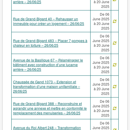
arrière – 26/06/25
à 20 June
2025
De 06
Rue de Grand-Bigard 40 – Rehausser un
June 2025
immeuble pour créer un logement – 26/06/25
à 20 June
2025
De 06
Rue de Grand-Bigard 483 – Placer 7 pompes à
June 2025
chaleur en toiture – 26/06/25
à 20 June
2025
De 06
Avenue de la Basilique 67 – Réaménager le
June 2025
bâtiment avec construction d’une lucarne
à 20 June
arrière – 26/06/25
2025
De 06
Chaussée de Gand 1073 – Extension et
June 2025
transformation d’une maison unifamiliale –
à 20 June
26/06/25
2025
De 06
Rue de Grand-Bigard 388 – Reconstruire et
June 2025
agrandir une annexe et mettre en conformité le
à 20 June
remplacement des menuiseries – 26/06/25
2025
De 06
Avenue du Roi Albert 248 – Transformation
June 2025