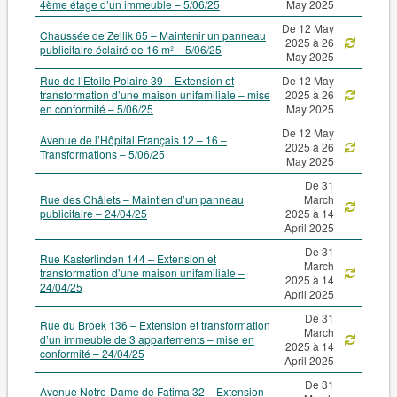
4ème étage d’un immeuble – 5/06/25
May 2025
De 12 May
Chaussée de Zellik 65 – Maintenir un panneau
2025 à 26
publicitaire éclairé de 16 m² – 5/06/25
May 2025
Rue de l’Etoile Polaire 39 – Extension et
De 12 May
transformation d’une maison unifamiliale – mise
2025 à 26
en conformité – 5/06/25
May 2025
De 12 May
Avenue de l’Hôpital Français 12 – 16 –
2025 à 26
Transformations – 5/06/25
May 2025
De 31
Rue des Châlets – Maintien d’un panneau
March
publicitaire – 24/04/25
2025 à 14
April 2025
De 31
Rue Kasterlinden 144 – Extension et
March
transformation d’une maison unifamiliale –
2025 à 14
24/04/25
April 2025
De 31
Rue du Broek 136 – Extension et transformation
March
d’un immeuble de 3 appartements – mise en
2025 à 14
conformité – 24/04/25
April 2025
De 31
Avenue Notre-Dame de Fatima 32 – Extension