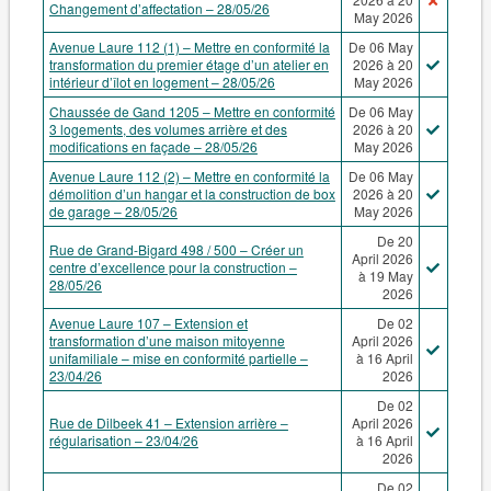
Changement d’affectation – 28/05/26
May 2026
Avenue Laure 112 (1) – Mettre en conformité la
De 06 May
transformation du premier étage d’un atelier en
2026 à 20
intérieur d’îlot en logement – 28/05/26
May 2026
Chaussée de Gand 1205 – Mettre en conformité
De 06 May
3 logements, des volumes arrière et des
2026 à 20
modifications en façade – 28/05/26
May 2026
Avenue Laure 112 (2) – Mettre en conformité la
De 06 May
démolition d’un hangar et la construction de box
2026 à 20
de garage – 28/05/26
May 2026
De 20
Rue de Grand-Bigard 498 / 500 – Créer un
April 2026
centre d’excellence pour la construction –
à 19 May
28/05/26
2026
Avenue Laure 107 – Extension et
De 02
transformation d’une maison mitoyenne
April 2026
unifamiliale – mise en conformité partielle –
à 16 April
23/04/26
2026
De 02
Rue de Dilbeek 41 – Extension arrière –
April 2026
régularisation – 23/04/26
à 16 April
2026
De 02