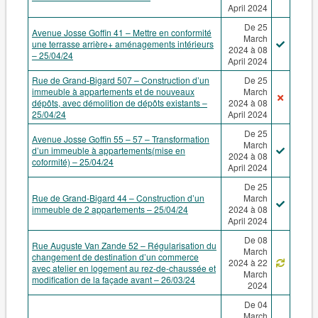
April 2024
De 25
Avenue Josse Goffin 41 – Mettre en conformité
March
une terrasse arrière+ aménagements intérieurs
2024 à 08
– 25/04/24
April 2024
Rue de Grand-Bigard 507 – Construction d’un
De 25
immeuble à appartements et de nouveaux
March
dépôts, avec démolition de dépôts existants –
2024 à 08
25/04/24
April 2024
De 25
Avenue Josse Goffin 55 – 57 – Transformation
March
d’un immeuble à appartements(mise en
2024 à 08
coformité) – 25/04/24
April 2024
De 25
Rue de Grand-Bigard 44 – Construction d’un
March
immeuble de 2 appartements – 25/04/24
2024 à 08
April 2024
De 08
Rue Auguste Van Zande 52 – Régularisation du
March
changement de destination d’un commerce
2024 à 22
avec atelier en logement au rez-de-chaussée et
March
modification de la façade avant – 26/03/24
2024
De 04
March