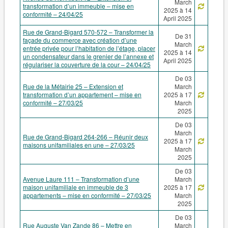
March
transformation d’un immeuble – mise en
2025 à 14
conformité – 24/04/25
April 2025
Rue de Grand-Bigard 570-572 – Transformer la
De 31
façade du commerce avec création d’une
March
entrée privée pour l’habitation de l’étage, placer
2025 à 14
un condensateur dans le grenier de l’annexe et
April 2025
régulariser la couverture de la cour – 24/04/25
De 03
Rue de la Métairie 25 – Extension et
March
transformation d’un appartement – mise en
2025 à 17
conformité – 27/03/25
March
2025
De 03
March
Rue de Grand-Bigard 264-266 – Réunir deux
2025 à 17
maisons unifamiliales en une – 27/03/25
March
2025
De 03
Avenue Laure 111 – Transformation d’une
March
maison unifamiliale en immeuble de 3
2025 à 17
appartements – mise en conformité – 27/03/25
March
2025
De 03
Rue Auguste Van Zande 86 – Mettre en
March