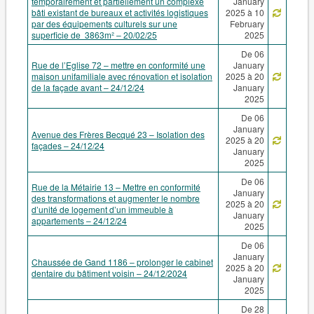
temporairement et partiellement un complexe
January
bâti existant de bureaux et activités logistiques
2025 à 10
par des équipements culturels sur une
February
superficie de 3863m² – 20/02/25
2025
De 06
Rue de l’Eglise 72 – mettre en conformité une
January
maison unifamiliale avec rénovation et isolation
2025 à 20
de la façade avant – 24/12/24
January
2025
De 06
January
Avenue des Frères Becqué 23 – Isolation des
2025 à 20
façades – 24/12/24
January
2025
De 06
Rue de la Métairie 13 – Mettre en conformité
January
des transformations et augmenter le nombre
2025 à 20
d’unité de logement d’un immeuble à
January
appartements – 24/12/24
2025
De 06
January
Chaussée de Gand 1186 – prolonger le cabinet
2025 à 20
dentaire du bâtiment voisin – 24/12/2024
January
2025
De 28