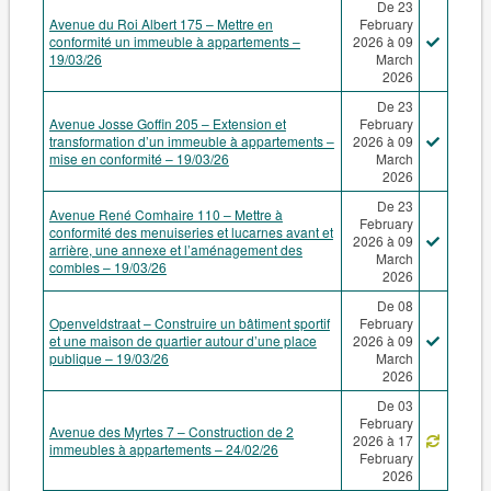
De 23
Avenue du Roi Albert 175 – Mettre en
February
conformité un immeuble à appartements –
2026 à 09
19/03/26
March
2026
De 23
Avenue Josse Goffin 205 – Extension et
February
transformation d’un immeuble à appartements –
2026 à 09
mise en conformité – 19/03/26
March
2026
De 23
Avenue René Comhaire 110 – Mettre à
February
conformité des menuiseries et lucarnes avant et
2026 à 09
arrière, une annexe et l’aménagement des
March
combles – 19/03/26
2026
De 08
Openveldstraat – Construire un bâtiment sportif
February
et une maison de quartier autour d’une place
2026 à 09
publique – 19/03/26
March
2026
De 03
February
Avenue des Myrtes 7 – Construction de 2
2026 à 17
immeubles à appartements – 24/02/26
February
2026