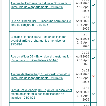
Avenue Notre-Dame de Fatima – Construire un
April 2026
immeuble de 4 appartements – 23/04/26
à 16 April
2026
De 02
Rue de Dilbeek 124 – Placer une serre dans le
April 2026
fond de son jardin – 23/04/26
à 16 April
2026
De 02
Clos des Hortensias 23 – Isoler les façades
April 2026
avant et arrière et changer les menuiseries –
à 16 April
23/04/26
2026
De 02
Rue du Wilder 56 – Extension et transformation
April 2026
d’une maison unifamiliale – 23/04/26
à 16 April
2026
De 02
Avenue de Koekelberg 65 – Construction d’un
April 2026
immeuble de 2 appartements – 23/04/26
à 16 April
2026
De 02
Clos du Zavelenberg 38 – Ajouter un escalier et
April 2026
mettre en conformité des modifications en
à 16 April
façades – 23/04/26
2026
De 13