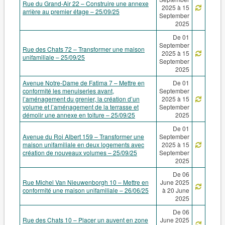
Rue du Grand-Air 22 – Construire une annexe
2025 à 15
arrière au premier étage – 25/09/25
September
2025
De 01
September
Rue des Chats 72 – Transformer une maison
2025 à 15
unifamiliale – 25/09/25
September
2025
Avenue Notre-Dame de Fatima 7 – Mettre en
De 01
conformité les menuiseries avant,
September
l’aménagement du grenier, la création d’un
2025 à 15
volume et l’aménagement de la terrasse et
September
démolir une annexe en toiture – 25/09/25
2025
De 01
Avenue du Roi Albert 159 – Transformer une
September
maison unifamiliale en deux logements avec
2025 à 15
création de nouveaux volumes – 25/09/25
September
2025
De 06
Rue Michel Van Nieuwenborgh 10 – Mettre en
June 2025
conformité une maison unifamiliale – 26/06/25
à 20 June
2025
De 06
Rue des Chats 10 – Placer un auvent en zone
June 2025