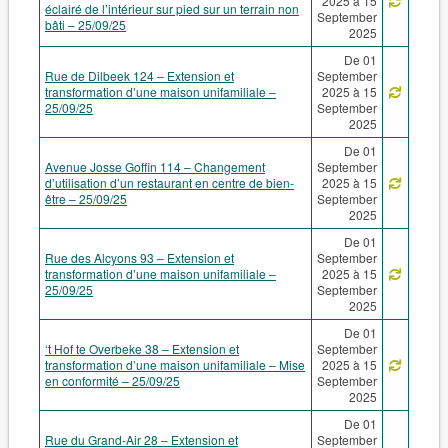
2025 à 15
éclairé de l’intérieur sur pied sur un terrain non
September
bâti – 25/09/25
2025
De 01
Rue de Dilbeek 124 – Extension et
September
transformation d’une maison unifamiliale –
2025 à 15
25/09/25
September
2025
De 01
Avenue Josse Goffin 114 – Changement
September
d’utilisation d’un restaurant en centre de bien-
2025 à 15
être – 25/09/25
September
2025
De 01
Rue des Alcyons 93 – Extension et
September
transformation d’une maison unifamiliale –
2025 à 15
25/09/25
September
2025
De 01
‘t Hof te Overbeke 38 – Extension et
September
transformation d’une maison unifamiliale – Mise
2025 à 15
en conformité – 25/09/25
September
2025
De 01
Rue du Grand-Air 28 – Extension et
September