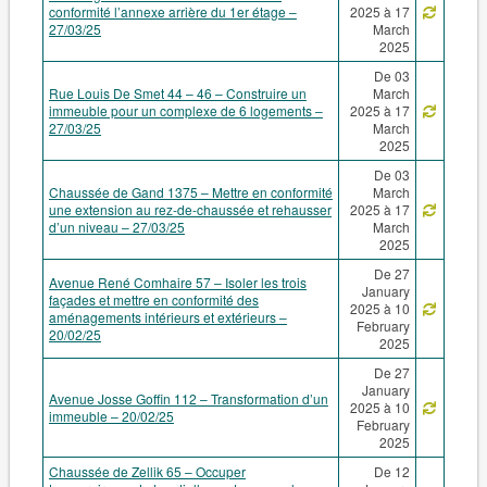
conformité l’annexe arrière du 1er étage –
2025 à 17
27/03/25
March
2025
De 03
Rue Louis De Smet 44 – 46 – Construire un
March
immeuble pour un complexe de 6 logements –
2025 à 17
27/03/25
March
2025
De 03
Chaussée de Gand 1375 – Mettre en conformité
March
une extension au rez-de-chaussée et rehausser
2025 à 17
d’un niveau – 27/03/25
March
2025
De 27
Avenue René Comhaire 57 – Isoler les trois
January
façades et mettre en conformité des
2025 à 10
aménagements intérieurs et extérieurs –
February
20/02/25
2025
De 27
January
Avenue Josse Goffin 112 – Transformation d’un
2025 à 10
immeuble – 20/02/25
February
2025
Chaussée de Zellik 65 – Occuper
De 12