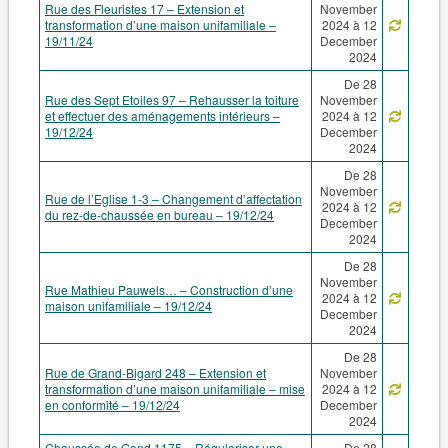
Rue des Fleuristes 17 – Extension et
November
transformation d’une maison unifamiliale –
2024 à 12
19/11/24
December
2024
De 28
Rue des Sept Etoiles 97 – Rehausser la toiture
November
et effectuer des aménagements intérieurs –
2024 à 12
19/12/24
December
2024
De 28
November
Rue de l’Eglise 1-3 – Changement d’affectation
2024 à 12
du rez-de-chaussée en bureau – 19/12/24
December
2024
De 28
November
Rue Mathieu Pauwels… – Construction d’une
2024 à 12
maison unifamiliale – 19/12/24
December
2024
De 28
Rue de Grand-Bigard 248 – Extension et
November
transformation d’une maison unifamiliale – mise
2024 à 12
en conformité – 19/12/24
December
2024
Chaussée de Gand 1175 – Régulariser une
De 28