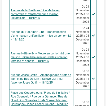
De 24
Avenue de la Basilique 12 – Mettre en
November
conformité et transformer une maison
2025 à 08
unifamiliale – 18/12/25
December
2025
De 24
Avenue du Roi Albert 240 – Transformation
November
d’une maison unifamiliale – mise en conformité
2025 à 08
– 18/12/25
December
2025
De 24
Avenue Hélène 84 – Mettre en conformité une
November
maison unifamiliale avec nouvelles isolation,
2025 à 08
terrasse et annexe – 18/12/25
December
2025
De 08
Avenue Josse Goffin – Aménager des arrêts de
November
tram et de Bus De Lijn « Schweitzer » sur
2025 à 11
l’avenue Josse Goffin – 18/12/25
December
2025
Place des Coopérateurs / Place de l’Initiative /
Rue Openveld / Rue de la Gérance / Rue de
l’Evolution / Rue des Ebats / Ensemble Jean
De 08
Christophe / Place Oscar Ruelens – Modifier
September