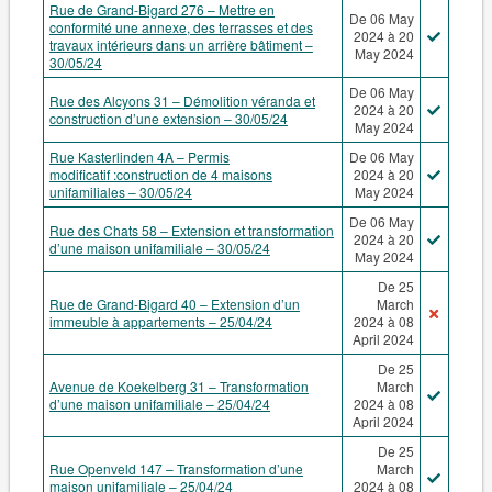
Rue de Grand-Bigard 276 – Mettre en
De 06 May
conformité une annexe, des terrasses et des
2024 à 20
travaux intérieurs dans un arrière bâtiment –
May 2024
30/05/24
De 06 May
Rue des Alcyons 31 – Démolition véranda et
2024 à 20
construction d’une extension – 30/05/24
May 2024
Rue Kasterlinden 4A – Permis
De 06 May
modificatif :construction de 4 maisons
2024 à 20
unifamiliales – 30/05/24
May 2024
De 06 May
Rue des Chats 58 – Extension et transformation
2024 à 20
d’une maison unifamiliale – 30/05/24
May 2024
De 25
Rue de Grand-Bigard 40 – Extension d’un
March
immeuble à appartements – 25/04/24
2024 à 08
April 2024
De 25
Avenue de Koekelberg 31 – Transformation
March
d’une maison unifamiliale – 25/04/24
2024 à 08
April 2024
De 25
Rue Openveld 147 – Transformation d’une
March
maison unifamiliale – 25/04/24
2024 à 08