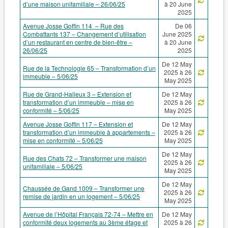
d’une maison unifamiliale – 26/06/25
à 20 June
2025
Avenue Josse Goffin 114 – Rue des
De 06
Combattants 137 – Changement d’utilisation
June 2025
d’un restaurant en centre de bien-être –
à 20 June
26/06/25
2025
De 12 May
Rue de la Technologie 65 – Transformation d’un
2025 à 26
immeuble – 5/06/25
May 2025
Rue de Grand-Halleux 3 – Extension et
De 12 May
transformation d’un immeuble – mise en
2025 à 26
conformité – 5/06/25
May 2025
Avenue Josse Goffin 117 – Extension et
De 12 May
transformation d’un immeuble à appartements –
2025 à 26
mise en conformité – 5/06/25
May 2025
De 12 May
Rue des Chats 72 – Transformer une maison
2025 à 26
unifamiliale – 5/06/25
May 2025
De 12 May
Chaussée de Gand 1009 – Transformer une
2025 à 26
remise de jardin en un logement – 5/06/25
May 2025
Avenue de l’Hôpital Français 72-74 – Mettre en
De 12 May
conformité deux logements au 3ème étage et
2025 à 26