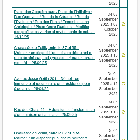
2025
Place des Coopérateurs / Place de l’Initiative /
De 08
Rue Openveld / Rue de la Gérance / Rue de
September
l’Evolution / Rue des Ebats / Ensemble Jean
2025 à 07
Christophe / Place Oscar Ruelens – Modifier
October
des profils des voiries et revêtements de sol… –
2025
16/10/25
De 01
Chaussée de Zellik, entre le 37 et 55 –
September
Maintenir un dispositif publicitaire déroulant et
2025 à 15
retro éclairé sur pied (type senior) sur un terrain
September
non bâti – 25/09/25
2025
De 01
Avenue Josse Goffin 201 – Démolir un
September
immeuble et reconstruire une résidence pour
2025 à 15
étudiants – 25/09/25
September
2025
De 01
September
Rue des Chats 44 – Extension et transformation
2025 à 15
d’une maison unifamiliale – 25/09/25
September
2025
De 01
Chaussée de Zellik, entre le 37 et le 55 –
September
Maintenir un dispositif publicitaire horizontal