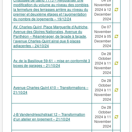
modification du volume au niveau des combles,
November
la fermeture des terrasses arrière au niveau du
2024 à 12
premier et deuxième étages et l’augmentation
December
du nombre de logements – 19/12/24
2024
AV. Charles-Quint, Place Marguerite d’Autriche,
De 07
Avenue des Gloires Nationales, Avenue du
November
Panthéon – Réaménager, de façade à façade,
2024 à 05
l’avenue Charles-Quint ainsi que 6 places
December
adjacentes – 24/10/24
2024
De 28
October
Av. de la Basilique 59-61 – mise en conformité 3
2024 à 11
boxes de garages – 21/10/24
November
2024
De 28
October
Avenue Charles-Quint 410 – Transformations –
2024 à 11
21/10/24
November
2024
De 28
October
J-B Vandendrieschstraat 12 – Transformation
2024 à 11
d’un atelier en logement – 21/10/24
November
2024