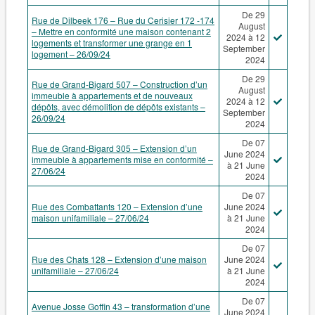
De 29
Rue de Dilbeek 176 – Rue du Cerisier 172 -174
August
– Mettre en conformité une maison contenant 2
2024 à 12
logements et transformer une grange en 1
September
logement – 26/09/24
2024
De 29
Rue de Grand-Bigard 507 – Construction d’un
August
immeuble à appartements et de nouveaux
2024 à 12
dépôts, avec démolition de dépôts existants –
September
26/09/24
2024
De 07
Rue de Grand-Bigard 305 – Extension d’un
June 2024
immeuble à appartements mise en conformité –
à 21 June
27/06/24
2024
De 07
Rue des Combattants 120 – Extension d’une
June 2024
maison unifamiliale – 27/06/24
à 21 June
2024
De 07
Rue des Chats 128 – Extension d’une maison
June 2024
unifamiliale – 27/06/24
à 21 June
2024
De 07
Avenue Josse Goffin 43 – transformation d’une
June 2024