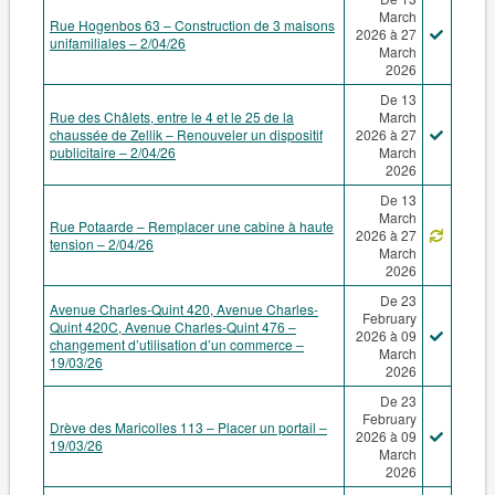
March
Rue Hogenbos 63 – Construction de 3 maisons
2026 à 27
unifamiliales – 2/04/26
March
2026
De 13
Rue des Châlets, entre le 4 et le 25 de la
March
chaussée de Zellik – Renouveler un dispositif
2026 à 27
publicitaire – 2/04/26
March
2026
De 13
March
Rue Potaarde – Remplacer une cabine à haute
2026 à 27
tension – 2/04/26
March
2026
De 23
Avenue Charles-Quint 420, Avenue Charles-
February
Quint 420C, Avenue Charles-Quint 476 –
2026 à 09
changement d’utilisation d’un commerce –
March
19/03/26
2026
De 23
February
Drève des Maricolles 113 – Placer un portail –
2026 à 09
19/03/26
March
2026