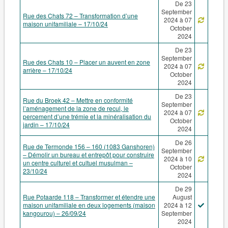
De 23
September
Rue des Chats 72 – Transformation d’une
2024 à 07
maison unifamiliale – 17/10/24
October
2024
De 23
September
Rue des Chats 10 – Placer un auvent en zone
2024 à 07
arrière – 17/10/24
October
2024
De 23
Rue du Broek 42 – Mettre en conformité
September
l’aménagement de la zone de recul, le
2024 à 07
percement d’une trémie et la minéralisation du
October
jardin – 17/10/24
2024
De 26
Rue de Termonde 156 – 160 (1083 Ganshoren)
September
– Démolir un bureau et entrepôt pour construire
2024 à 10
un centre culturel et cultuel musulman –
October
23/10/24
2024
De 29
Rue Potaarde 118 – Transformer et étendre une
August
maison unifamiliale en deux logements (maison
2024 à 12
kangourou) – 26/09/24
September
2024