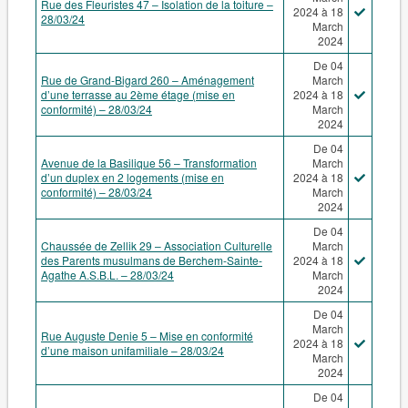
Rue des Fleuristes 47 – Isolation de la toiture –
2024 à 18
28/03/24
March
2024
De 04
Rue de Grand-Bigard 260 – Aménagement
March
d’une terrasse au 2ème étage (mise en
2024 à 18
conformité) – 28/03/24
March
2024
De 04
Avenue de la Basilique 56 – Transformation
March
d’un duplex en 2 logements (mise en
2024 à 18
conformité) – 28/03/24
March
2024
De 04
Chaussée de Zellik 29 – Association Culturelle
March
des Parents musulmans de Berchem-Sainte-
2024 à 18
Agathe A.S.B.L. – 28/03/24
March
2024
De 04
March
Rue Auguste Denie 5 – Mise en conformité
2024 à 18
d’une maison unifamiliale – 28/03/24
March
2024
De 04