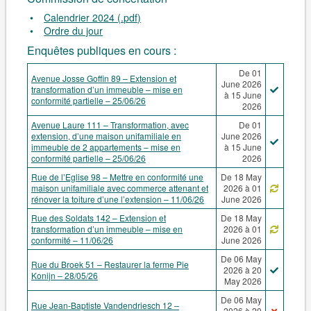
Calendrier 2024 (.pdf)
Ordre du jour
Enquêtes publiques en cours :
De 01
Avenue Josse Goffin 89 – Extension et
June 2026
transformation d’un immeuble – mise en
à 15 June
conformité partielle – 25/06/26
2026
Avenue Laure 111 – Transformation, avec
De 01
extension, d’une maison unifamiliale en
June 2026
immeuble de 2 appartements – mise en
à 15 June
conformité partielle – 25/06/26
2026
Rue de l’Eglise 98 – Mettre en conformité une
De 18 May
maison unifamiliale avec commerce attenant et
2026 à 01
rénover la toiture d’une l’extension – 11/06/26
June 2026
Rue des Soldats 142 – Extension et
De 18 May
transformation d’un immeuble – mise en
2026 à 01
conformité – 11/06/26
June 2026
De 06 May
Rue du Broek 51 – Restaurer la ferme Pie
2026 à 20
Konijn – 28/05/26
May 2026
De 06 May
Rue Jean-Baptiste Vandendriesch 12 –
2026 à 20