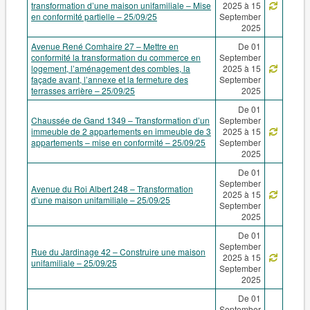
transformation d’une maison unifamiliale – Mise
2025 à 15
en conformité partielle – 25/09/25
September
2025
Avenue René Comhaire 27 – Mettre en
De 01
conformité la transformation du commerce en
September
logement, l’aménagement des combles, la
2025 à 15
façade avant, l’annexe et la fermeture des
September
terrasses arrière – 25/09/25
2025
De 01
Chaussée de Gand 1349 – Transformation d’un
September
immeuble de 2 appartements en immeuble de 3
2025 à 15
appartements – mise en conformité – 25/09/25
September
2025
De 01
September
Avenue du Roi Albert 248 – Transformation
2025 à 15
d’une maison unifamiliale – 25/09/25
September
2025
De 01
September
Rue du Jardinage 42 – Construire une maison
2025 à 15
unifamiliale – 25/09/25
September
2025
De 01
September