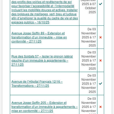
des profils des voiries et revêtements de sol
2025 à 07
pour favoriser l’accessibilité et l’intermodalité
October
incluant les mobilités douces et actives. Installer
2025
des logiques de maillages, vert, bleu et ludique
afin d’améliorer la qualité du cadre de vie et des
espaces publics – 16/10/25
De 03
Avenue Josse Goffin 89 – Extension et
November
transformation d’un immeuble – mise en
2025 à 17
conformité – 27/11/25
November
2025
De 03
Rue des Soldats 57 – Isoler le pignon latéral
November
gauche d’un immeuble à appartements –
2025 à 17
27/11/25
November
2025
De 03
November
Avenue de l’Hôpital Français 12/16 –
2025 à 17
Transformations – 27/11/25
November
2025
De 03
Avenue Josse Goffin 205 – Extension et
November
transformation d’un immeuble à appartements –
2025 à 17
mise en conformité – 27/11/25
November