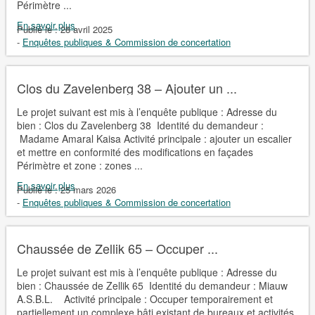
Périmètre ...
En savoir plus
Publié le :
28 avril 2025
-
Enquêtes publiques & Commission de concertation
Clos du Zavelenberg 38 – Ajouter un ...
Le projet suivant est mis à l’enquête publique : Adresse du
bien : Clos du Zavelenberg 38 Identité du demandeur :
Madame Amaral Kaisa Activité principale : ajouter un escalier
et mettre en conformité des modifications en façades
Périmètre et zone : zones ...
En savoir plus
Publié le :
25 mars 2026
-
Enquêtes publiques & Commission de concertation
Chaussée de Zellik 65 – Occuper ...
Le projet suivant est mis à l’enquête publique : Adresse du
bien : Chaussée de Zellik 65 Identité du demandeur : Miauw
A.S.B.L. Activité principale : Occuper temporairement et
partiellement un complexe bâti existant de bureaux et activités