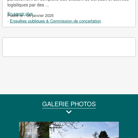
logistiques par des ...
En savoir plus
Publié le :
06 janvier 2025
-
Enquêtes publiques & Commission de concertation
GALERIE PHOTOS