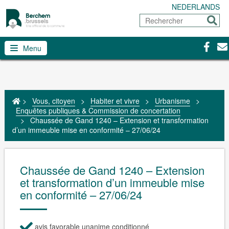
NEDERLANDS
Rechercher
Envoy
Facebo
Con
Menu
>
Vous, citoyen
>
Habiter et vivre
>
Urbanisme
>
Enquêtes publiques & Commission de concertation
>
Chaussée de Gand 1240 – Extension et transformation
d’un immeuble mise en conformité – 27/06/24
Chaussée de Gand 1240 – Extension
et transformation d’un immeuble mise
en conformité – 27/06/24
avis favorable unanime conditionné