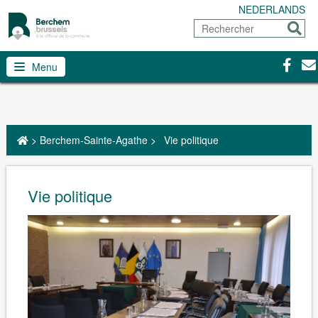
NEDERLANDS
Rechercher
Envoy
Facebo
Con
Menu
>
Berchem-Sainte-Agathe
>
Vie politique
Vie politique