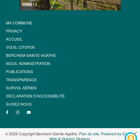
MA COMMUNE
PRIVACY
ACCUEIL
VOUS, CITOYEN
BERCHEM-SAINTE-AGATHE
NOUS, ADMINISTRATION
PUBLICATIONS
TRANSPARENCE
SURVOL AÉRIEN
DÉCLARATION D’ACCESSIBILITÉ.
SUIVEZ-NOUS
© 2026 Copyright Berchem-Sainte-Agathe.
Plan du site
.
Powered by G1.be -
Web & Graphic Strategy
.