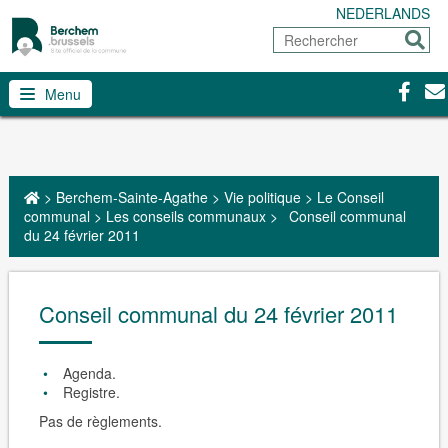
NEDERLANDS
Rechercher
Envoy
Facebo
Con
Menu
>
Berchem-Sainte-Agathe
>
Vie politique
>
Le Conseil
communal
>
Les conseils communaux
>
Conseil communal
du 24 février 2011
Conseil communal du 24 février 2011
Agenda.
Registre.
Pas de règlements.