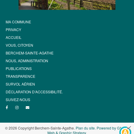
MA COMMUNE
PRIVACY
ACCUEIL
VOUS, CITOYEN
BERCHEM-SAINTE-AGATHE
NOUS, ADMINISTRATION
PUBLICATIONS
TRANSPARENCE
SURVOL AÉRIEN
DÉCLARATION D’ACCESSIBILITÉ.
SUIVEZ-NOUS
© 2026 Copyright Berchem-Sainte-Agathe.
Plan du site
.
Powered by G1.be -
Web & Graphic Strategy
.