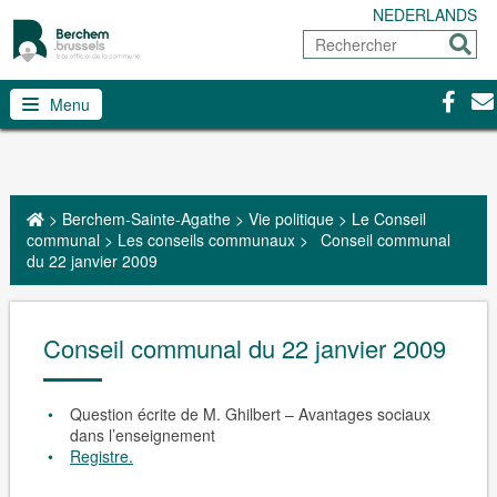
NEDERLANDS
Rechercher
Envoy
Facebo
Con
Menu
>
Berchem-Sainte-Agathe
>
Vie politique
>
Le Conseil
communal
>
Les conseils communaux
>
Conseil communal
du 22 janvier 2009
Conseil communal du 22 janvier 2009
Question écrite de M. Ghilbert – Avantages sociaux
dans l’enseignement
Registre.