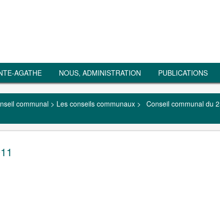
NTE-AGATHE
NOUS, ADMINISTRATION
PUBLICATIONS
nseil communal
>
Les conseils communaux
>
Conseil communal du 2
011