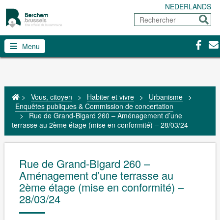
NEDERLANDS
Rechercher
Envoy
Facebo
Con
Menu
>
Vous, citoyen
>
Habiter et vivre
>
Urbanisme
>
Enquêtes publiques & Commission de concertation
>
Rue de Grand-Bigard 260 – Aménagement d’une
terrasse au 2ème étage (mise en conformité) – 28/03/24
Rue de Grand-Bigard 260 –
Aménagement d’une terrasse au
2ème étage (mise en conformité) –
28/03/24