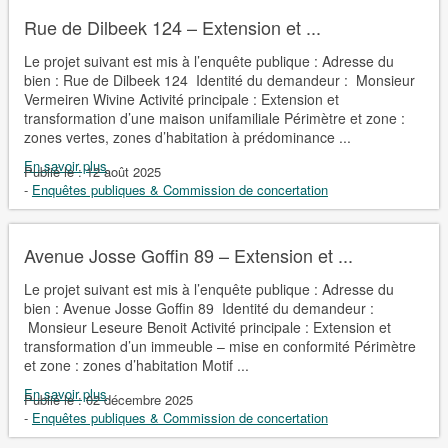
Rue de Dilbeek 124 – Extension et ...
Le projet suivant est mis à l’enquête publique : Adresse du
bien : Rue de Dilbeek 124 Identité du demandeur : Monsieur
Vermeiren Wivine Activité principale : Extension et
transformation d’une maison unifamiliale Périmètre et zone :
zones vertes, zones d’habitation à prédominance ...
En savoir plus
Publié le :
12 août 2025
-
Enquêtes publiques & Commission de concertation
Avenue Josse Goffin 89 – Extension et ...
Le projet suivant est mis à l’enquête publique : Adresse du
bien : Avenue Josse Goffin 89 Identité du demandeur :
Monsieur Leseure Benoit Activité principale : Extension et
transformation d’un immeuble – mise en conformité Périmètre
et zone : zones d’habitation Motif ...
En savoir plus
Publié le :
02 décembre 2025
-
Enquêtes publiques & Commission de concertation