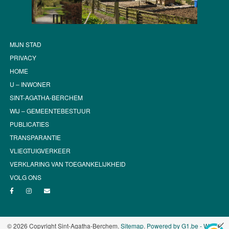
MIJN STAD
PRIVACY
HOME
U – INWONER
SINT-AGATHA-BERCHEM
WIJ – GEMEENTEBESTUUR
PUBLICATIES
TRANSPARANTIE
VLIEGTUIGVERKEER
VERKLARING VAN TOEGANKELIJKHEID
VOLG ONS
© 2026 Copyright Sint-Agatha-Berchem.
Sitemap
.
Powered by G1.be - Web &