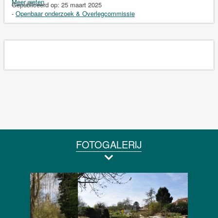
Meer weten
Gepubliceerd op:
25 maart 2025
-
Openbaar onderzoek & Overlegcommissie
FOTOGALERIJ