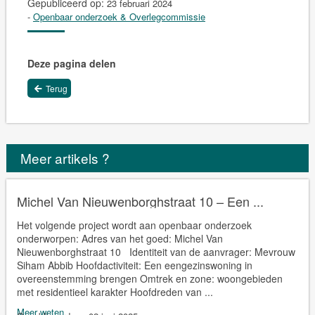
Gepubliceerd op:
23 februari 2024
-
Openbaar onderzoek & Overlegcommissie
Deze pagina delen
Terug
Meer artikels ?
Michel Van Nieuwenborghstraat 10 – Een ...
Het volgende project wordt aan openbaar onderzoek
onderworpen: Adres van het goed: Michel Van
Nieuwenborghstraat 10 Identiteit van de aanvrager: Mevrouw
Siham Abbib Hoofdactiviteit: Een eengezinswoning in
overeenstemming brengen Omtrek en zone: woongebieden
met residentieel karakter Hoofdreden van ...
Meer weten