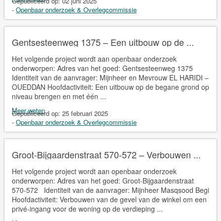
Gepubliceerd op:
02 juni 2025
-
Openbaar onderzoek & Overlegcommissie
Gentsesteenweg 1375 – Een uitbouw op de ...
Het volgende project wordt aan openbaar onderzoek
onderworpen: Adres van het goed: Gentsesteenweg 1375
Identiteit van de aanvrager: Mijnheer en Mevrouw EL HARIDI –
OUEDDAN Hoofdactiviteit: Een uitbouw op de begane grond op
niveau brengen en met één ...
Meer weten
Gepubliceerd op:
25 februari 2025
-
Openbaar onderzoek & Overlegcommissie
Groot-Bijgaardenstraat 570-572 – Verbouwen ...
Het volgende project wordt aan openbaar onderzoek
onderworpen: Adres van het goed: Groot-Bijgaardenstraat
570-572 Identiteit van de aanvrager: Mijnheer Masqsood Begi
Hoofdactiviteit: Verbouwen van de gevel van de winkel om een
privé-ingang voor de woning op de verdieping ...