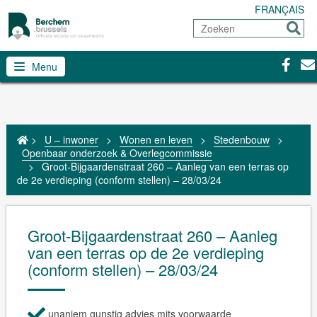
FRANÇAIS
Zoeken
Sturen
Facebo
Con
Menu
>
U – inwoner
>
Wonen en leven
>
Stedenbouw
>
Openbaar onderzoek & Overlegcommissie
>
Groot-Bijgaardenstraat 260 – Aanleg van een terras op
de 2e verdieping (conform stellen) – 28/03/24
Groot-Bijgaardenstraat 260 – Aanleg
van een terras op de 2e verdieping
(conform stellen) – 28/03/24
unaniem gunstig advies mits voorwaarde