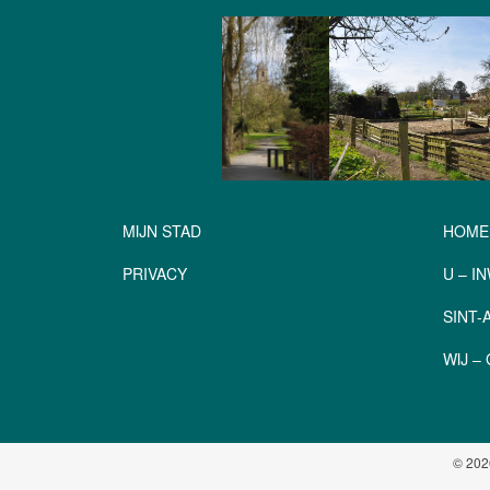
MIJN STAD
HOME
PRIVACY
U – I
SINT
WIJ 
© 202