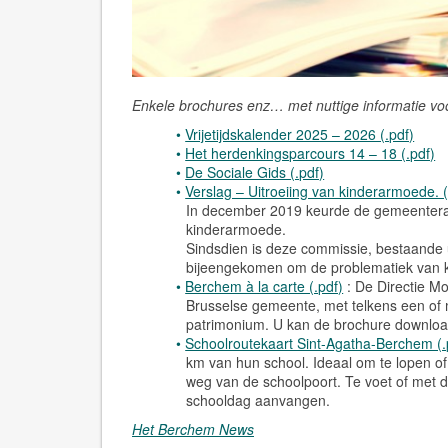
Enkele brochures enz… met nuttige informatie vo
Vrijetijdskalender 2025 – 2026 (.pdf)
Het herdenkingsparcours 14 – 18 (.pdf)
De Sociale Gids (.pdf)
Verslag – Uitroeiing van kinderarmoede. (
In december 2019 keurde de gemeenteraa
kinderarmoede.
Sindsdien is deze commissie, bestaande 
bijeengekomen om de problematiek van k
Berchem à la carte (.pdf)
: De Directie M
Brusselse gemeente, met telkens een of
patrimonium. U kan de brochure downloa
Schoolroutekaart Sint-Agatha-Berchem (.
km van hun school. Ideaal om te lopen of 
weg van de schoolpoort. Te voet of met de
schooldag aanvangen.
Het Berchem News