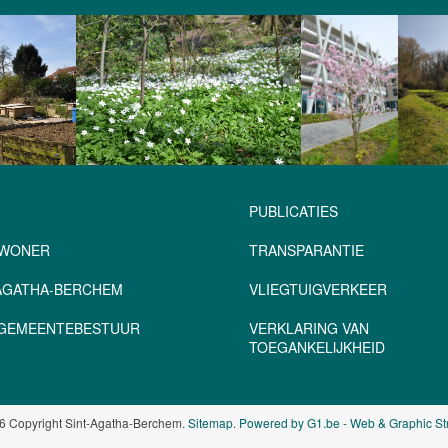
PUBLICATIES
NWONER
TRANSPARANTIE
-AGATHA-BERCHEM
VLIEGTUIGVERKEER
– GEMEENTEBESTUUR
VERKLARING VAN
TOEGANKELIJKHEID
6 Copyright Sint-Agatha-Berchem.
Sitemap
.
Powered by G1.be - Web & Graphic St