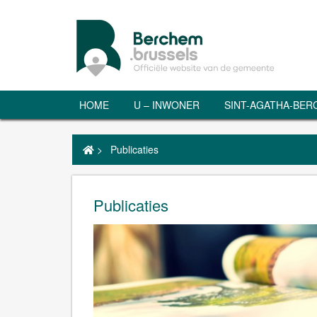
HOME
U – INWONER
SINT-AGATHA-BE
>
Publicaties
Publicaties