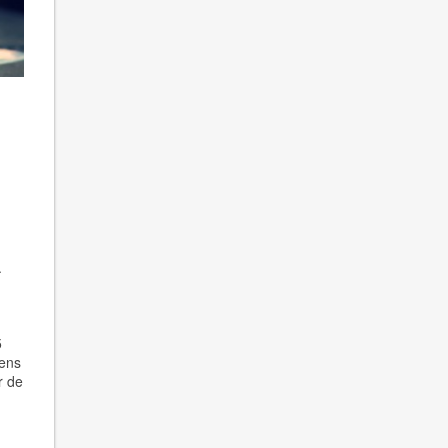
.
5
gens
r de