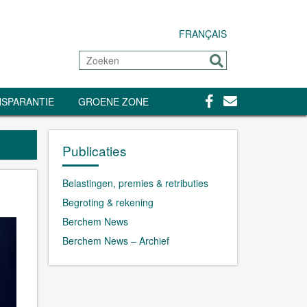
FRANÇAIS
Zoeken
Sturen
Facebook
Contact
SPARANTIE
GROENE ZONE
Publicaties
Belastingen, premies & retributies
Begroting & rekening
Berchem News
Berchem News – Archief