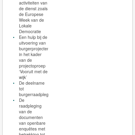
activiteiten van
de dienst zoals
de Europese
Week van de
Lokale
Democratie
Een hulp bij de
uitvoering van
burgerprojecten
in het kader
van de
projectoproep
‘Vooruit met de
wijk’
De deelname
tot
burgerraadplegingen
De
raadpleging
van de
documenten
van openbare
enquêtes met
betrekking tot