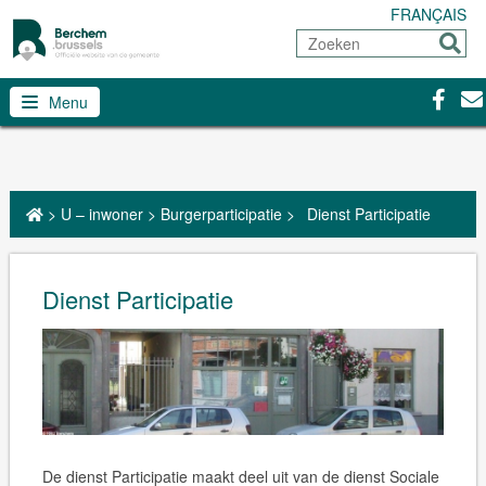
FRANÇAIS
Zoeken
Sturen
Facebo
Con
Menu
>
U – inwoner
>
Burgerparticipatie
>
Dienst Participatie
Dienst Participatie
De dienst Participatie maakt deel uit van de dienst Sociale