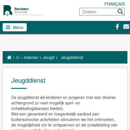
FRANÇAIS
Zoeken
Sturen
Facebo
Con
Menu
>
U – inwoner
>
Jeugd
>
Jeugddienst
Jeugddienst
De jeugddienst wil kinderen en jongeren met een diverse
achtergrond zo veel mogelijk spel- en
ontwikkelingskansen bieden.
Met een gevarieerd en toegankelijk aanbod aan
buitenschoolse activiteiten stimuleren we het ontmoeten,
de mogelijkheid om te ontspannen en de ontwikkeling van