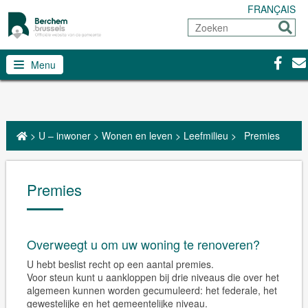
FRANÇAIS
Zoeken
Sturen
Facebo
Con
Menu
>
U – inwoner
>
Wonen en leven
>
Leefmilieu
>
Premies
Premies
Overweegt u om uw woning te renoveren?
U hebt beslist recht op een aantal premies.
Voor steun kunt u aankloppen bij drie niveaus die over het
algemeen kunnen worden gecumuleerd: het federale, het
gewestelijke en het gemeentelijke niveau.