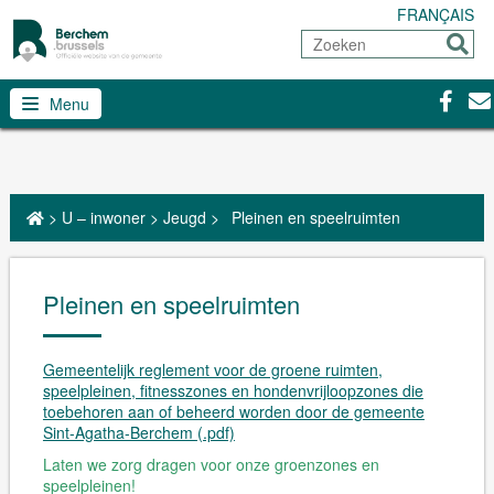
FRANÇAIS
Zoeken
Sturen
Facebo
Con
Menu
>
U – inwoner
>
Jeugd
>
Pleinen en speelruimten
Pleinen en speelruimten
Gemeentelijk reglement voor de groene ruimten,
speelpleinen, fitnesszones en hondenvrijloopzones die
toebehoren aan of beheerd worden door de gemeente
Sint-Agatha-Berchem (.pdf)
Laten we zorg dragen voor onze groenzones en
speelpleinen!