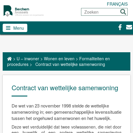
FRANÇAIS
Zoeken
Sturen
Facebo
Con
Menu
>
U – inwoner
>
Wonen en leven
>
Formaliteiten en
procedures
>
Contract van wettelijke samenwoning
Contract van wettelijke samenwoning
De wet van 23 november 1998 stelde de wettelijke
samenwoning in; een gemeenschappelijke levenssituatie
tussen het ongehuwd samenwonen en het huwelijk.
Deze wet verduidelijkt dat twee volwassenen, die niet door
een huwelijk of een andere wettelijke samenleving