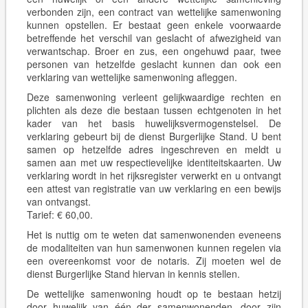
verbonden zijn, een contract van wettelijke samenwoning
kunnen opstellen. Er bestaat geen enkele voorwaarde
betreffende het verschil van geslacht of afwezigheid van
verwantschap. Broer en zus, een ongehuwd paar, twee
personen van hetzelfde geslacht kunnen dan ook een
verklaring van wettelijke samenwoning afleggen.
Deze samenwoning verleent gelijkwaardige rechten en
plichten als deze die bestaan tussen echtgenoten in het
kader van het basis huwelijksvermogenstelsel. De
verklaring gebeurt bij de dienst Burgerlijke Stand. U bent
samen op hetzelfde adres ingeschreven en meldt u
samen aan met uw respectievelijke identiteitskaarten. Uw
verklaring wordt in het rijksregister verwerkt en u ontvangt
een attest van registratie van uw verklaring en een bewijs
van ontvangst.
Tarief: € 60,00.
Het is nuttig om te weten dat samenwonenden eveneens
de modaliteiten van hun samenwonen kunnen regelen via
een overeenkomst voor de notaris. Zij moeten wel de
dienst Burgerlijke Stand hiervan in kennis stellen.
De wettelijke samenwoning houdt op te bestaan hetzij
door huwelijk van één der samenwonenden, door zijn