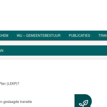
RCHEM
WIJ – GEMEENTEBESTUUR
PUBLICATIES
TRAN
AN
 Plan (LEKP)?
n geslaagde transitie