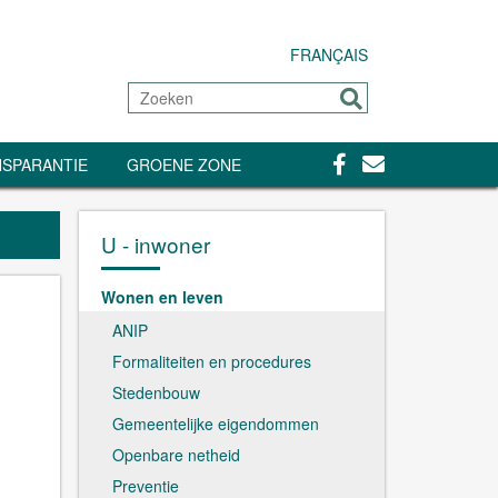
FRANÇAIS
Zoeken
Sturen
Facebook
Contact
SPARANTIE
GROENE ZONE
U - inwoner
Wonen en leven
ANIP
Formaliteiten en procedures
Stedenbouw
Gemeentelijke eigendommen
Openbare netheid
Preventie