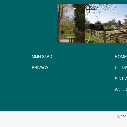
MIJN STAD
HOME
PRIVACY
U – I
SINT
WIJ 
© 202