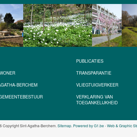
PUBLICATIES
NWONER
TRANSPARANTIE
-AGATHA-BERCHEM
VLIEGTUIGVERKEER
– GEMEENTEBESTUUR
VERKLARING VAN
TOEGANKELIJKHEID
6 Copyright Sint-Agatha-Berchem.
Sitemap
.
Powered by G1.be - Web & Graphic St