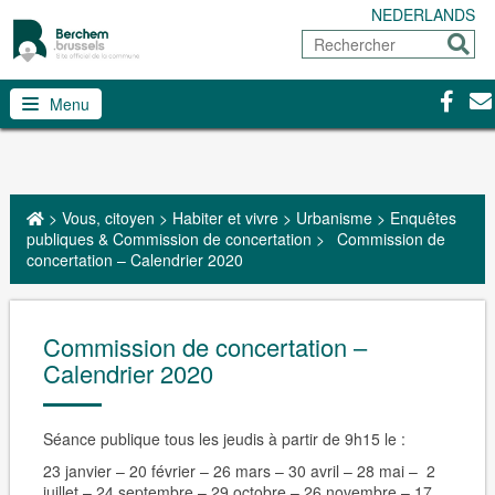
NEDERLANDS
Rechercher
Envoy
Facebo
Con
Menu
>
Vous, citoyen
>
Habiter et vivre
>
Urbanisme
>
Enquêtes
publiques & Commission de concertation
>
Commission de
concertation – Calendrier 2020
Commission de concertation –
Calendrier 2020
Séance publique tous les
jeudis à partir de 9h15
le :
23 janvier – 20 février – 26 mars – 30 avril – 28 mai – 2
juillet
– 24 septembre – 29 octobre – 26 novembre – 17