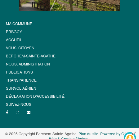
MA COMMUNE
PRIVACY
ACCUEIL
VOUS, CITOYEN
BERCHEM-SAINTE-AGATHE
NOUS, ADMINISTRATION
PUBLICATIONS
TRANSPARENCE
SURVOL AÉRIEN
DÉCLARATION D’ACCESSIBILITÉ.
SUIVEZ-NOUS
© 2026 Copyright Berchem-Sainte-Agathe.
Plan du site
.
Powered by G1.be -
Web & Graphic Strategy
.