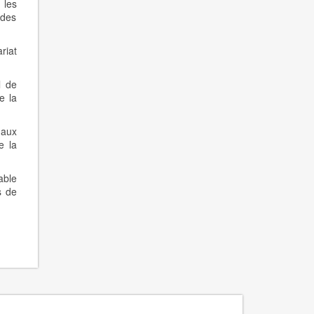
 les
 des
riat
l de
e la
 aux
e la
able
s de