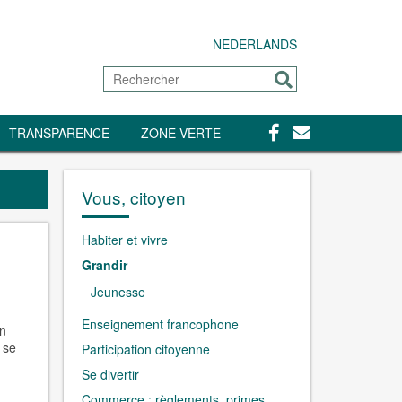
NEDERLANDS
Rechercher
Envoyer
Facebook
Contact
TRANSPARENCE
ZONE VERTE
Vous, citoyen
Habiter et vivre
Grandir
Jeunesse
Enseignement francophone
on
 se
Participation citoyenne
Se divertir
Commerce : règlements, primes,