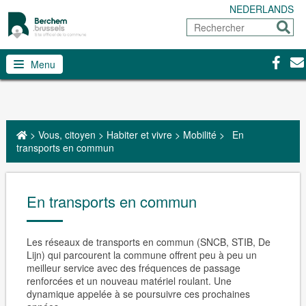
NEDERLANDS
Rechercher
Envoy
Facebo
Con
Menu
>
Vous, citoyen
>
Habiter et vivre
>
Mobilité
>
En
transports en commun
En transports en commun
Les réseaux de transports en commun (SNCB, STIB, De
Lijn) qui parcourent la commune offrent peu à peu un
meilleur service avec des fréquences de passage
renforcées et un nouveau matériel roulant. Une
dynamique appelée à se poursuivre ces prochaines