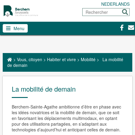
NEDERLANDS
Rechercher
Envoy
Facebo
Con
Menu
>
Vous, citoyen
>
Habiter et vivre
>
Mobilité
>
La mobilité
de demain
La mobilité de demain
Berchem-Sainte-Agathe ambitionne d’être en phase avec
les idées novatrices et la mobilité de demain, que ce soit
en favorisant les déplacements multimodaux, en optant
pour des utilisations partagées, en s’adaptant aux
technologies d’aujourd’hui et anticipant celles de demain.