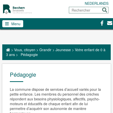
NEDERLANDS
Rechercher
Envoy
Facebo
Con
Menu
>
Vous, citoyen
>
Grandir
>
Jeunesse
>
Votre enfant de 0 à
3 ans
>
Pédagogie
Pédagogie
La commune dispose de services d’accueil variés pour la
petite enfance. Les membres du personnel des crèches
répondent aux besoins physiologiques, affectifs, psycho-
moteurs et éducatifs de chaque enfant afin de lui
permettre d’acquérir son autonomie de manière