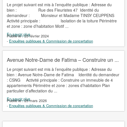
Le projet suivant est mis à l’enquête publique : Adresse du
bien : Rue des Fleuristes 47 Identité du
demandeur : Monsieur et Madame TINSY CEUPPENS
Activité principale : Isolation de la toiture Périmètre
et zone : zone d’habitation Motif ...
En savoir plus
Publié le :
23 février 2024
-
Enquêtes publiques & Commission de concertation
Avenue Notre-Dame de Fatima – Construire un ...
Le projet suivant est mis à l’enquête publique : Adresse du
bien : Avenue Notre-Dame de Fatima Identité du demandeur
: CSNG Activité principale : Construire un immeuble de 4
appartements Périmètre et zone : zones d’habitation Plan
particulier d’affectation du ...
En savoir plus
Publié le :
25 mars 2026
-
Enquêtes publiques & Commission de concertation