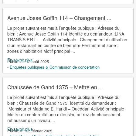
Avenue Josse Goffin 114 – Changement ...
Le projet suivant est mis à l’enquête publique : Adresse du
bien : Avenue Josse Goffin 114 Identité du demandeur :LINA
TRANS S.P.R.L. Activité principale : Changement d’utilisation
d’un restaurant en centre de bien-être Périmètre et zone :
zones d’habitation Motif principal ...
En savoir plus
Publié le :
12 août 2025
-
Enquêtes publiques & Commission de concertation
Chaussée de Gand 1375 – Mettre en ...
Le projet suivant est mis à l’enquête publique : Adresse du
bien : Chaussée de Gand 1375 Identité du demandeur :
Monsieur et Madame El Haridi – Oueddan Activité principale :
Mettre en conformité une extension au rez-de-chaussée et
rehausser d’un niveau ...
En savoir plus
Publié le :
25 février 2025