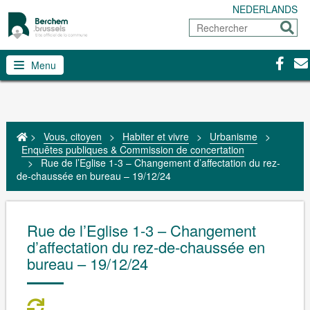
NEDERLANDS
Rechercher
Envoy
Facebo
Con
Menu
>
Vous, citoyen
>
Habiter et vivre
>
Urbanisme
>
Enquêtes publiques & Commission de concertation
>
Rue de l’Eglise 1-3 – Changement d’affectation du rez-
de-chaussée en bureau – 19/12/24
Rue de l’Eglise 1-3 – Changement
d’affectation du rez-de-chaussée en
bureau – 19/12/24