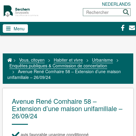
NEDERLANDS
Rechercher
Envoy
Facebo
Con
Menu
>
Vous, citoyen
>
Habiter et vivre
>
Urbanisme
>
Enquêtes publiques & Commission de concertation
>
Avenue René Comhaire 58 – Extension d’une maison
unifamiliale – 26/09/24
Avenue René Comhaire 58 –
Extension d’une maison unifamiliale –
26/09/24
avis favorable unanime conditionné