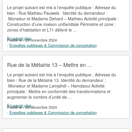
Le projet suivant est mis à l’enquête publique : Adresse du
bien : Rue Mathieu Pauwels Identité du demandeur :
Monsieur et Madame Dehard – Mathieu Activité principale :
Construction d’une maison unifamiliale Périmètre et zone :
zones d’habitation et L71 délivré le ...
En savoir plus
Publié le :
25 novembre 2024
-
Enquêtes publiques & Commission de concertation
Rue de la Métairie 13 – Mettre en ...
Le projet suivant est mis à l’enquête publique : Adresse du
bien : Rue de la Métairie 13 Identité du demandeur :
Monsieur et Madame Lamjahdi – Hamdaoui Activité
principale : Mettre en conformité des transformations et
augmenter le nombre d’unité de ...
En savoir plus
Publié le :
26 décembre 2024
-
Enquêtes publiques & Commission de concertation