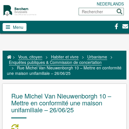
NEDERLANDS
Rechercher
Envoy
Facebo
Con
Menu
>
Vous, citoyen
>
Habiter et vivre
>
Urbanisme
>
Enquêtes publiques & Commission de concertation
>
Rue Michel Van Nieuwenborgh 10 – Mettre en conformité
une maison unifamiliale – 26/06/25
Rue Michel Van Nieuwenborgh 10 –
Mettre en conformité une maison
unifamiliale – 26/06/25