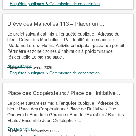
-
Enquêtes publiques & Commission de concertation
Drève des Maricolles 113 – Placer un ...
Le projet suivant est mis à l’enquête publique : Adresse du
bien : Drève des Maricolles 113 Identité du demandeur :
Madame Lorenz Marina Activité principale : placer un portail
Périmètre et zone : zones d’habitation à prédominance
résidentielle Le bien se situe ...
En savoir plus
Publié le :
16 février 2026
-
Enquêtes publiques & Commission de concertation
Place des Coopérateurs / Place de l’Initiative ...
Le projet suivant est mis à l’enquête publique : Adresse du
bien : Place des Coopérateurs / Place de l’Initiative / Rue
Openveld / Rue de la Gérance / Rue de l’Evolution / Rue des
Ebats / Ensemble Jean Christophe / ...
En savoir plus
Publié le :
02 décembre 2025