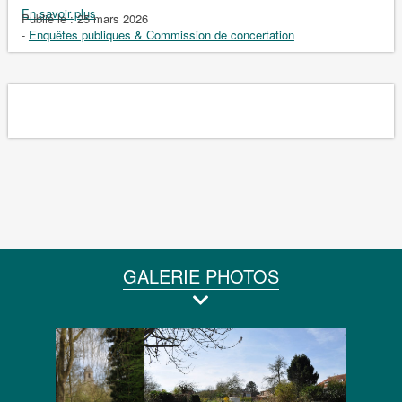
En savoir plus
Publié le :
25 mars 2026
-
Enquêtes publiques & Commission de concertation
GALERIE PHOTOS