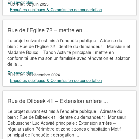
En savoir plus
Publié le :
02 juin 2025
-
Enquêtes publiques & Commission de concertation
Rue de l’Eglise 72 – mettre en ...
Le projet suivant est mis à l’enquête publique : Adresse du
bien : Rue de l’Eglise 72 Identité du demandeur : Monsieur et
Madame Boucq – Tahon Activité principale : mettre en
conformité une maison unifamiliale avec rénovation et isolation
de la ...
En savoir plus
Publié le :
26 décembre 2024
-
Enquêtes publiques & Commission de concertation
Rue de Dilbeek 41 – Extension arrière ...
Le projet suivant est mis à l’enquête publique : Adresse du
bien : Rue de Dilbeek 41 Identité du demandeur : Monsieur
Debusscher Luc Activité principale : Extension arrière –
régularisation Périmètre et zone : zones d’habitation Motif
principal de l’enquête : dérogation ...