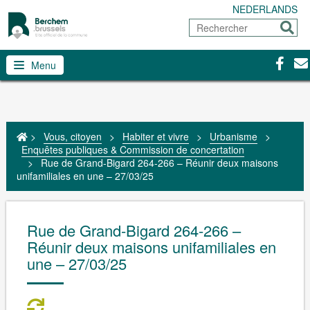
NEDERLANDS
Rechercher
Envoy
Facebo
Con
Menu
>
Vous, citoyen
>
Habiter et vivre
>
Urbanisme
>
Enquêtes publiques & Commission de concertation
>
Rue de Grand-Bigard 264-266 – Réunir deux maisons
unifamiliales en une – 27/03/25
Rue de Grand-Bigard 264-266 –
Réunir deux maisons unifamiliales en
une – 27/03/25