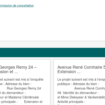
mission de concertation
Georges Remy 24 –
Avenue René Comhaire 
sion et ...
Extension ...
jet suivant est mis à l’enquête
Le projet suivant est mis à l’en
ue : Adresse du bien :
publique : Adresse du bien :
 Georges Remy 24
Avenue René Comhai
ité du demandeur :
58 Identité du demandeur 
eur et Madame Cãntãroaie
et Mme Dekeyser & Vankeirsbil
té principale : Extension et
Activité principale :