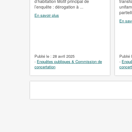
d’habitation Motif principal de
transf
l’enquête : dérogation à ...
unifam
partiel
En savoir plus
En savo
Publié le :
28 avril 2025
Publié 
-
Enquêtes publiques & Commission de
-
Enquê
concertation
concert