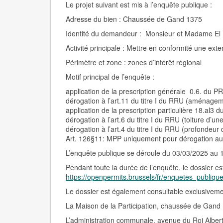
Le projet suivant est mis à l’enquête publique :
Adresse du bien :
Chaussée de Gand 1375
Identité du demandeur :
Monsieur et Madame El 
Activité principale :
Mettre en conformité une exte
Périmètre et zone : zones d’intérêt régional
Motif principal de l’enquête :
application de la prescription générale 0.6. du PRA
dérogation à l’art.11 du titre I du RRU (aménagem
application de la prescription particulière 18.al
dérogation à l’art.6 du titre I du RRU (toiture d’u
dérogation à l’art.4 du titre I du RRU (profondeur 
Art. 126§11: MPP uniquement pour dérogation au v
L’enquête publique se déroule du 03/03/2025 au 
Pendant toute la durée de l’enquête, le dossier est
https://openpermits.brussels/fr/enquetes_publiqu
Le dossier est également consultable
exclusiveme
La Maison de la Participation, chaussée de Gand
L’administration communale, avenue du Roi Albert 