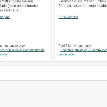
ormation d’une maison
Extension d’une maison unifamil
iliale (mise en conformité
Périmètre et zone : zone d’habit
le) Périmètre ...
...
ir plus
En savoir plus
le :
15 janvier 2024
Publié le :
14 août 2024
tes publiques & Commission de
-
Enquêtes publiques & Commissi
ation
concertation