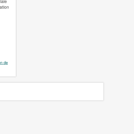
iale
ation
on de