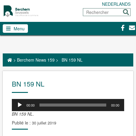
NEDERLANDS
Rechercher
Envoy
Facebo
Con
Menu
>
Berchem News 159
>
BN 159 NL
BN 159 NL
00:00
00:00
BN 159 NL
.
Publié le :
30 juillet 2019