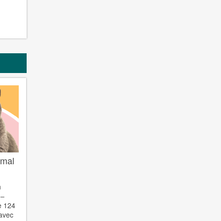
imal
h
 –
e 124
 avec