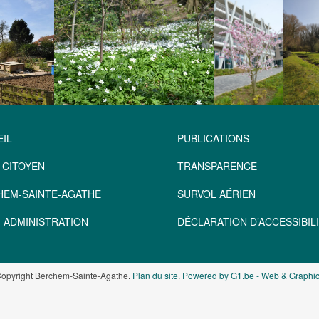
IL
PUBLICATIONS
 CITOYEN
TRANSPARENCE
HEM-SAINTE-AGATHE
SURVOL AÉRIEN
 ADMINISTRATION
DÉCLARATION D’ACCESSIBILI
opyright Berchem-Sainte-Agathe.
Plan du site
.
Powered by G1.be - Web & Graphic