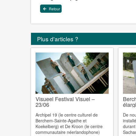
Retour
Plus d'articles ?
Visueel Festival Visuel –
Berc
23/06
élarg
Archipel 19 (le centre culturel de
De nou
Berchem-Sainte-Agathe et
instal
Koekelberg) et De Kroon (le centre
durant
communautaire néerlandophone)
Sachan