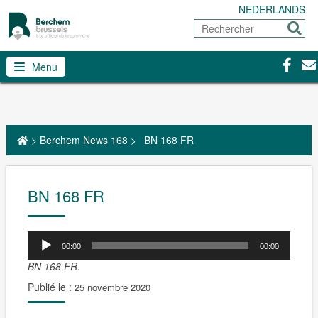
NEDERLANDS
Rechercher
Envoy
Facebo
Con
Menu
>
Berchem News 168
>
BN 168 FR
BN 168 FR
00:00
00:00
BN 168 FR
.
Publié le :
25 novembre 2020