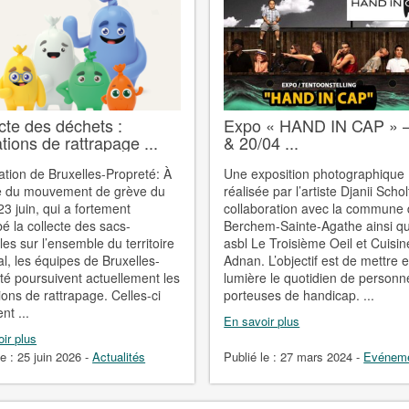
cte des déchets :
Expo « HAND IN CAP » 
tions de rattrapage ...
& 20/04 ...
ation de Bruxelles-Propreté: À
Une exposition photographique
te du mouvement de grève du
réalisée par l’artiste Djanii Scho
23 juin, qui a fortement
collaboration avec la commune
bé la collecte des sacs-
Berchem-Sainte-Agathe ainsi qu
les sur l’ensemble du territoire
asbl Le Troisième Oeil et Cuisin
al, les équipes de Bruxelles-
Adnan. L’objectif est de mettre 
té poursuivent actuellement les
lumière le quotidien de personn
ions de rattrapage. Celles-ci
porteuses de handicap. ...
nt ...
En savoir plus
ir plus
le :
25 juin 2026
-
Actualités
Publié le :
27 mars 2024
-
Evénem