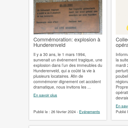
Commémoration: explosion à
Colle
Hunderenveld
opéra
Il y a 30 ans, le 1 mars 1994,
Inform
survenait un événement tragique, une
la sui
explosion dans l’un des immeubles du
mardi 
Hunderenveld, qui a coûté la vie à
pertur
plusieurs locataires. Afin de
poubel
commémorer dignement cet accident
région
dramatique, nous invitons les ...
Propre
opérat
En savoir plus
devraie
En savo
Publié le :
26 février 2024
-
Evénements
Publié 