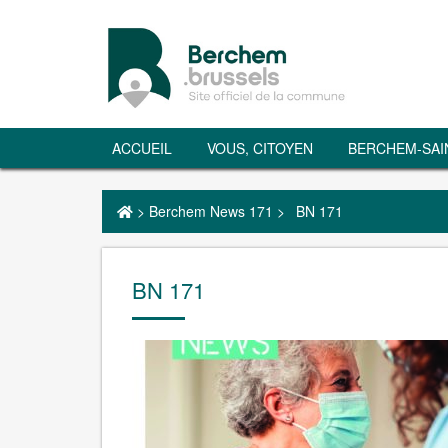
ACCUEIL
VOUS, CITOYEN
BERCHEM-SAI
>
Berchem News 171
>
BN 171
BN 171