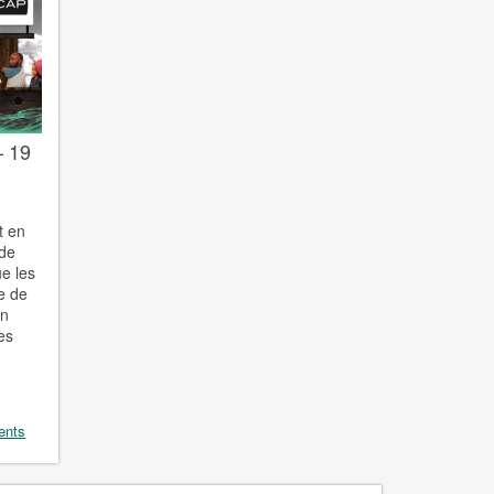
– 19
lt en
 de
e les
e de
en
es
ents