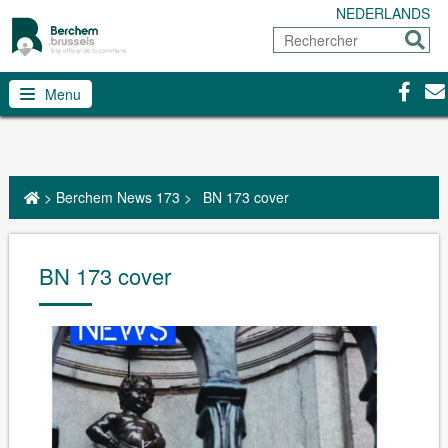
NEDERLANDS
Rechercher
Envoy
Facebo
Con
Menu
>
Berchem News 173
>
BN 173 cover
BN 173 cover