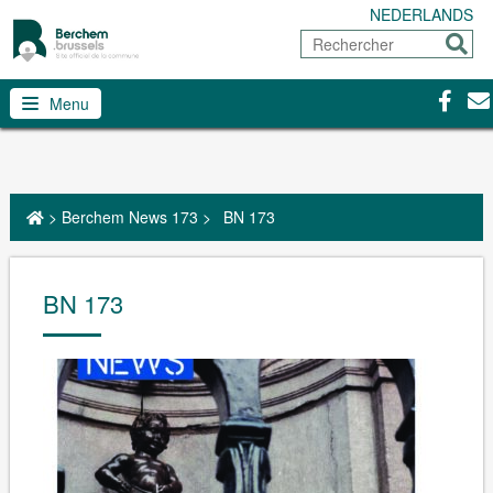
NEDERLANDS
Rechercher
Envoy
Facebo
Con
Menu
>
Berchem News 173
>
BN 173
BN 173