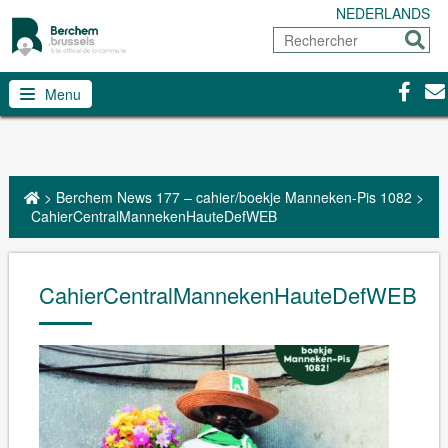
NEDERLANDS
Rechercher
Envoy
Facebo
Con
Menu
>
Berchem News 177 – cahier/boekje Manneken-Pis 1082
>
CahierCentralMannekenHauteDefWEB
CahierCentralMannekenHauteDefWEB