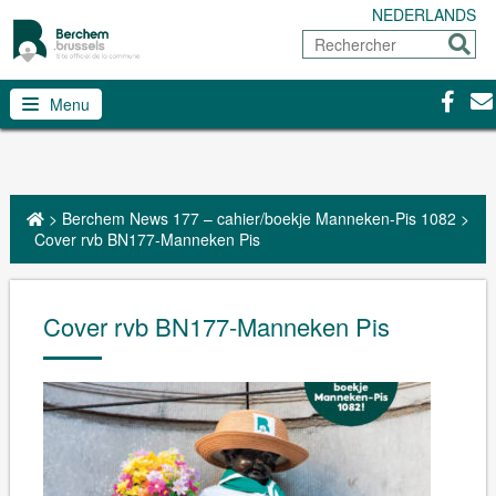
NEDERLANDS
Rechercher
Envoy
Facebo
Con
Menu
>
Berchem News 177 – cahier/boekje Manneken-Pis 1082
>
Cover rvb BN177-Manneken Pis
Cover rvb BN177-Manneken Pis