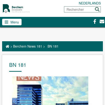
NEDERLANDS
Rechercher
Envoy
Facebo
Con
Menu
>
Berchem News 181
>
BN 181
BN 181