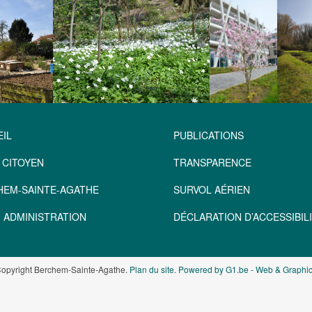
IL
PUBLICATIONS
 CITOYEN
TRANSPARENCE
HEM-SAINTE-AGATHE
SURVOL AÉRIEN
 ADMINISTRATION
DÉCLARATION D’ACCESSIBILI
opyright Berchem-Sainte-Agathe.
Plan du site
.
Powered by G1.be - Web & Graphic