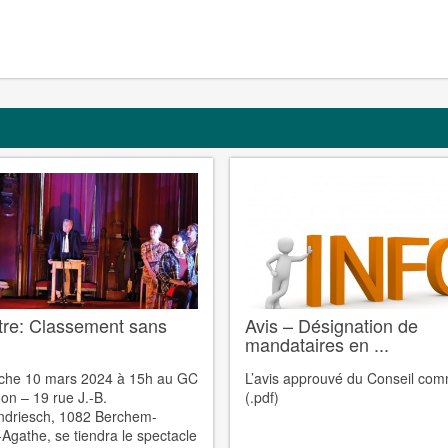
tre: Classement sans
Avis – Désignation de
mandataires en ...
che 10 mars 2024 à 15h au GC
L’avis approuvé du Conseil co
on – 19 rue J.-B.
(.pdf)
driesch, 1082 Berchem-
-Agathe, se tiendra le spectacle