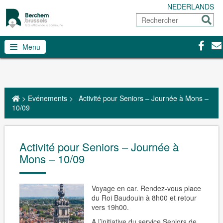
NEDERLANDS
Rechercher
Envoy
Facebo
Con
Menu
>
Evénements
>
Activité pour Seniors – Journée à Mons –
10/09
Activité pour Seniors – Journée à
Mons – 10/09
Voyage en car. Rendez-vous place
du Roi Baudouin à 8h00 et retour
vers 19h00.
A l’initiative du service Seniors de