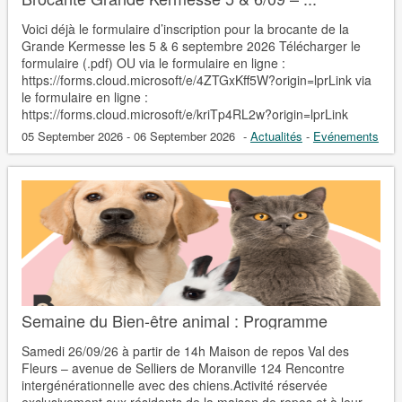
Voici déjà le formulaire d’inscription pour la brocante de la
Grande Kermesse les 5 & 6 septembre 2026 Télécharger le
formulaire (.pdf) OU via le formulaire en ligne :
https://forms.cloud.microsoft/e/4ZTGxKff5W?origin=lprLink via
le formulaire en ligne :
https://forms.cloud.microsoft/e/kriTp4RL2w?origin=lprLink
05 September 2026 - 06 September 2026
-
Actualités
-
Evénements
Semaine du Bien-être animal : Programme
Samedi 26/09/26 à partir de 14h Maison de repos Val des
Fleurs – avenue de Selliers de Moranville 124 Rencontre
intergénérationnelle avec des chiens.Activité réservée
exclusivement aux résidents de la maison de repos et à leur