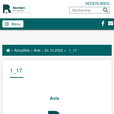
NEDERLANDS
Rechercher
Envoy
Facebo
Con
Menu
>
Actualités
>
Avis – 20.10.2023
>
1_17
1_17