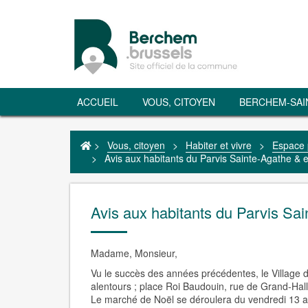
ACCUEIL
VOUS, CITOYEN
BERCHEM-SAI
>
Vous, citoyen
>
Habiter et vivre
>
Espace 
>
Avis aux habitants du Parvis Sainte-Agathe & e
Avis aux habitants du Parvis Sai
Madame, Monsieur,
Vu le succès des années précédentes, le Village d
alentours ; place Roi Baudouin, rue de Grand-Hall
Le marché de Noël se déroulera du vendredi 13