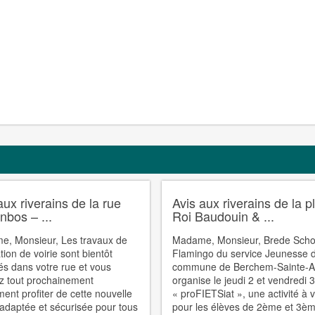
aux riverains de la rue
Avis aux riverains de la p
bos – ...
Roi Baudouin & ...
, Monsieur, Les travaux de
Madame, Monsieur, Brede Scho
tion de voirie sont bientôt
Flamingo du service Jeunesse d
és dans votre rue et vous
commune de Berchem-Sainte-A
z tout prochainement
organise le jeudi 2 et vendredi 
ment profiter de cette nouvelle
« proFIETSiat », une activité à 
 adaptée et sécurisée pour tous
pour les élèves de 2ème et 3è