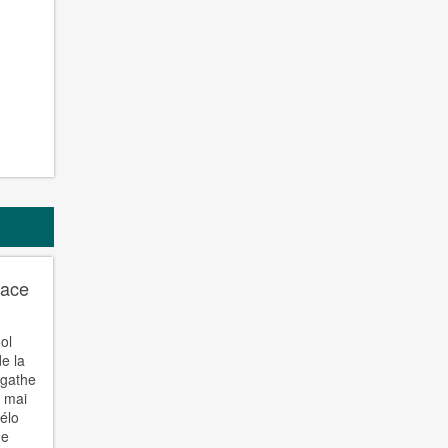
lace
ol
e la
gathe
3 mai
vélo
me