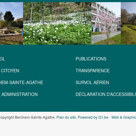
IL
PUBLICATIONS
 CITOYEN
TRANSPARENCE
HEM-SAINTE-AGATHE
SURVOL AÉRIEN
 ADMINISTRATION
DÉCLARATION D’ACCESSIBILI
opyright Berchem-Sainte-Agathe.
Plan du site
.
Powered by G1.be - Web & Graphic