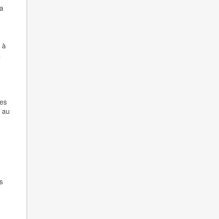
la
 à
a
les
h au
s