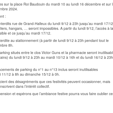
ées sur la place Roi Baudouin du mardi 10 au lundi 16 décembre et sur 
embre 2024.
nt :
 interdits rue de Grand-Halleux du lundi 9/12 à 23h jusqu’au mardi 17/12
liers, hangars, … seront impossibles. A partir du lundi 9/12, l’accès à l
sible et ce jusqu’au mardi 17/12.
erdite au stationnement (à partir de lundi 9/12 à 23h pendant tout le
mbre 8h.
king situés entre le clos Victor Guns et la pharmacie seront inutilisab
forains) du lundi 9/12 à 23h au mardi 10/12 à 16h et du lundi 16/12 à 23
ements de parking du n°1 au n°13 inclus seront inutilisables
i 11/12 à 8h au dimanche 15/12 à 0h.
cient des désagréments que ces festivités peuvent occasionner, mais
scrivent dans l’intérêt collectif.
sion et espérons que l’ambiance festive pourra vous faire oublier ce