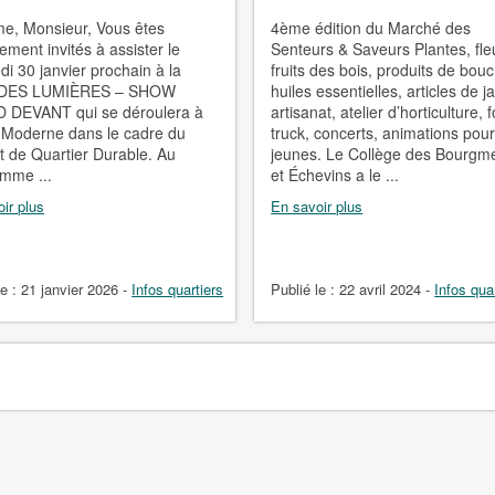
, Monsieur, Vous êtes
4ème édition du Marché des
ement invités à assister le
Senteurs & Saveurs Plantes, fle
di 30 janvier prochain à la
fruits des bois, produits de bou
DES LUMIÈRES – SHOW
huiles essentielles, articles de ja
 DEVANT qui se déroulera à
artisanat, atelier d’horticulture, 
é Moderne dans le cadre du
truck, concerts, animations pour
t de Quartier Durable. Au
jeunes. Le Collège des Bourgm
mme ...
et Échevins a le ...
ir plus
En savoir plus
le :
21 janvier 2026
-
Infos quartiers
Publié le :
22 avril 2024
-
Infos qua