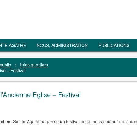
NTE-AGATHE
NOUS, ADMINISTRATION
PUBLICATIONS
public
>
Infos quartiers
ise – Festival
 l’Ancienne Eglise – Festival
rchem-Sainte-Agathe organise un festival de jeunesse autour de la da