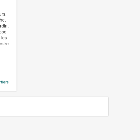
urs,
che,
rdin,
food
 les
estre
rtiers