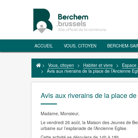
ACCUEIL
VOUS, CITOYEN
BERCHEM-SAI
>
Vous, citoyen
>
Habiter et vivre
>
Espace 
>
Avis aux riverains de la place de l’Ancienne Egl
Avis aux riverains de la place de
Madame, Monsieur,
Le vendredi 26 août
, la Maison des Jeunes de Be
urbaine sur l’esplanade de l’Ancienne Eglise.
Cette activité se déroulera de 14h à 18h.