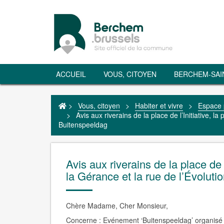
ACCUEIL
VOUS, CITOYEN
BERCHEM-SAI
>
Vous, citoyen
>
Habiter et vivre
>
Espace 
>
Avis aux riverains de la place de l’Initiative, l
Buitenspeeldag
Avis aux riverains de la place de 
la Gérance et la rue de l’Évolut
Chère Madame, Cher Monsieur,
Concerne : Evénement ‘Buitenspeeldag’ organisé p