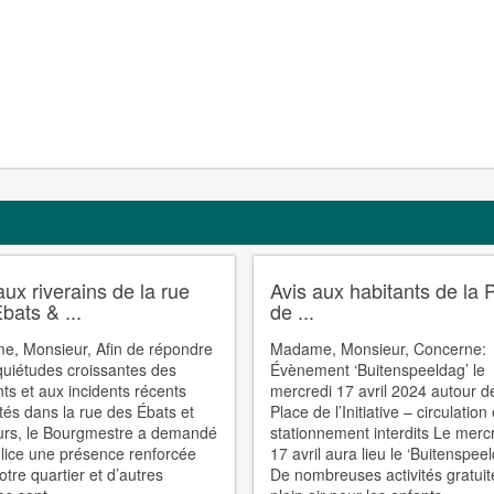
aux riverains de la rue
Avis aux habitants de la 
bats & ...
de ...
, Monsieur, Afin de répondre
Madame, Monsieur, Concerne:
quiétudes croissantes des
Évènement ‘Buitenspeeldag’ le
nts et aux incidents récents
mercredi 17 avril 2024 autour d
tés dans la rue des Ébats et
Place de l’Initiative – circulation 
urs, le Bourgmestre a demandé
stationnement interdits Le merc
olice une présence renforcée
17 avril aura lieu le ‘Buitenspeel
otre quartier et d’autres
De nombreuses activités gratuit