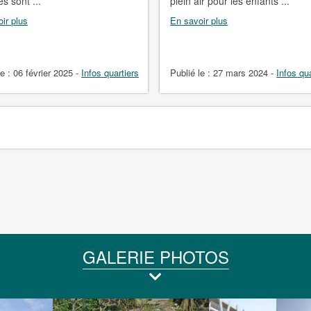
s sont ...
plein air pour les enfants ...
ir plus
En savoir plus
le :
06 février 2025
-
Infos quartiers
Publié le :
27 mars 2024
-
Infos qu
GALERIE PHOTOS