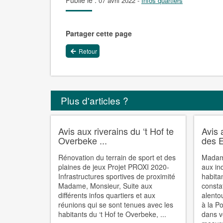
Publié le :
07 avril 2022
-
Infos quartiers
Partager cette page
Retour
Plus d'articles ?
Avis aux riverains du ‘t Hof te
Avis 
Overbeke ...
des E
Rénovation du terrain de sport et des
Madame
plaines de jeux Projet PROXI 2020-
aux in
Infrastructures sportives de proximité
habita
Madame, Monsieur, Suite aux
consta
différents infos quartiers et aux
alento
réunions qui se sont tenues avec les
à la P
habitants du ‘t Hof te Overbeke, ...
dans v