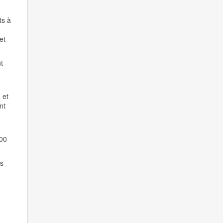
ts à
et
t
 et
nt
h00
us