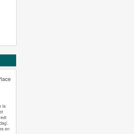
Place
e la
et
redi
dag’.
es en