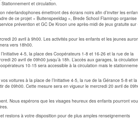
 Stationnement et circulation.
sion néerlandophones émettront des écrans noirs afin d’inviter les enfan
le cadre de ce projet « Buitenspeeldag », Brede School Flamingo organise
 service prévention et GC De Kroon une après-midi de jeux gratuite sur 
credi 20 avril à 9h00. Les activités pour les enfants et les jeunes auron
inera vers 18h00.
 l’Initiative 4-5, la place des Coopérateurs 1-8 et 16-26 et la rue de la
credi 20 avril de 09h00 jusqu’à 18h. L’accès aux garages, la circulation
Coopérateurs 10-15 sera accessible à la circulation mais le stationneme
voitures à la place de l’Initiative 4-5, la rue de la Gérance 5-8 et la
tir de 09h00. Cette mesure sera en vigueur le mercredi 20 avril de 09
ement. Nous espérons que les visages heureux des enfants pourront vo
res.
t restons à votre disposition pour de plus amples renseignements