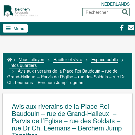
NEDERLANDS
Rechercher
Envoy
Facebo
Con
Menu
>
Vous, citoyen
>
Habiter et vivre
>
Espace public
>
Infos quartiers
>
Avis aux riverains de la Place Roi Baudouin – rue de
Grand-Halleux – Parvis de l’Eglise – rue des Soldats – rue Dr
Ch. Leemans – Berchem Jump Together
Avis aux riverains de la Place Roi
Baudouin – rue de Grand-Halleux –
Parvis de l’Eglise – rue des Soldats –
rue Dr Ch. Leemans – Berchem Jump
Together