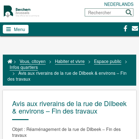
NEDERLANDS
Rechercher
Envoy
Facebo
Con
Menu
>
Vous, citoyen
>
Habiter et vivre
>
Espace public
>
Infos quartiers
>
Avis aux riverains de la rue de Dilbeek & environs – Fin
des travaux
Avis aux riverains de la rue de Dilbeek
& environs – Fin des travaux
Objet : Réaménagement de la rue de Dilbeek – Fin des
travaux