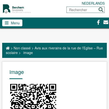
NEDERLANDS
Rechercher
Envoy
Facebo
Con
Menu
>
Non classé
>
Avis aux riverains de la rue de l’Eglise – Rue
scolaire
>
image
image